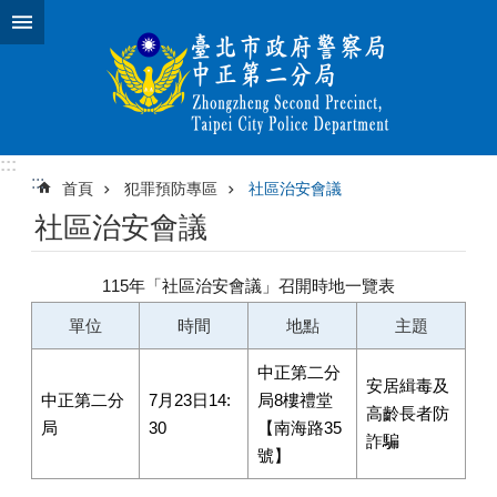
跳到主要內容區塊
:::
:::
首頁
犯罪預防專區
社區治安會議
社區治安會議
115年「社區治安會議」召開時地一覽表
單位
時間
地點
主題
中正第二分
安居緝毒及
中正第二分
7月23日14:
局8樓禮堂
高齡長者防
局
30
【南海路35
詐騙
號】