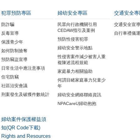
犯罪預防專區
婦幼安全專區
交通安全專
防詐騙
民眾向行政機關引用
交通安全宣
CEDAW指引及案例
反毒宣導
自行車禮儀
預防性侵害犯罪
保護青少年
婦幼安全警示地點
如何防制搶奪
性侵害案件減少被害人重
預防竊盜宣導
複陳述流程規範
日常生活中應注意事項
家庭暴力相關協助
住宅防竊
何謂目睹家庭暴力兒童少
社區治安會議
年
刑案發生及破獲件數統計
婦幼安全網絡聯絡資訊
NPACareU婦幼抱抱
婦幼案件保護權益須
知(QR Code下載)
Rights and Resources