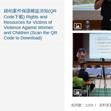
婦幼案件保護權益須知(QR
Code下載) Rights and
Resources for Victims of
Violence Against Women
and Children (Scan the QR
Code to Download)
點閱數：
資料更新：
1259