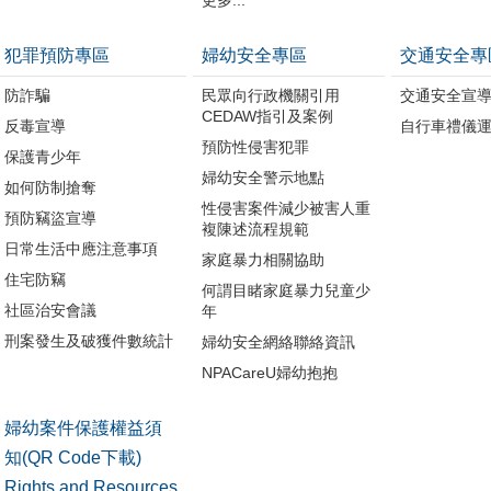
犯罪預防專區
婦幼安全專區
交通安全專
防詐騙
民眾向行政機關引用
交通安全宣
CEDAW指引及案例
反毒宣導
自行車禮儀
預防性侵害犯罪
保護青少年
婦幼安全警示地點
如何防制搶奪
性侵害案件減少被害人重
預防竊盜宣導
複陳述流程規範
日常生活中應注意事項
家庭暴力相關協助
住宅防竊
何謂目睹家庭暴力兒童少
社區治安會議
年
刑案發生及破獲件數統計
婦幼安全網絡聯絡資訊
NPACareU婦幼抱抱
婦幼案件保護權益須
知(QR Code下載)
Rights and Resources