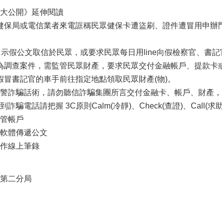
大公開》延伸閱讀
自稱健保局或電信業者來電誆稱民眾健保卡遭盜刷、證件遭冒用申
ine出示假公文取信於民眾，或要求民眾每日用line向假檢察官、書
表示為調查案件，需監管民眾財產，要求民眾交付金融帳戶、提款
出假冒書記官的車手前往指定地點領取民眾財產(物)。
警詐騙話術，請勿聽信詐騙集團所言交付金融卡、帳戶、財產，
騙電話請把握 3C原則Calm(冷靜)、Check(查證)、Call
管帳戶
軟體傳遞公文
作線上筆錄
第二分局