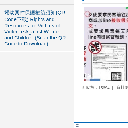
婦幼案件保護權益須知(QR
Code下載) Rights and
Resources for Victims of
Violence Against Women
and Children (Scan the QR
Code to Download)
點閱數：
資料更新
15694
:::