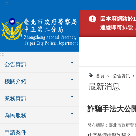
:::
跳到主要內容區塊
因本府網路於1
連線即可排除
:::
公告資訊
:::
首頁
公告資訊
機關介紹
最新消息
業務資訊
詐騙手法大公
為民服務
發布機關：臺北市政府警
申請案件
什麼是假檢警詐騙？