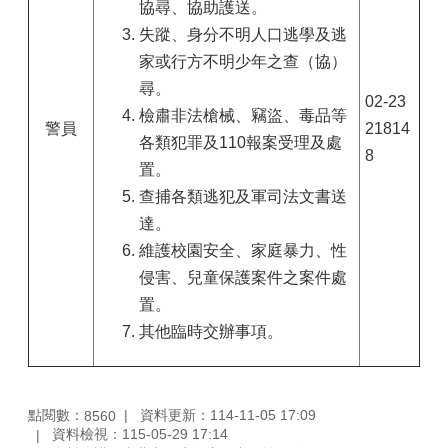
協尋、協助護送。
失蹤、身分不明人口逃學及逃
家或行方不明少年之查（協）
尋。
02-23
檢肅非法槍械、竊盜、毒品等
警員
21814
各類犯罪及110報案受理及處
8
置。
查捕各類逃犯及軍司法文書送
達。
維護校園安全、家庭暴力、性
侵害、兒童保護案件之案件處
置。
其他臨時交辦事項。
點閱數：
資料更新：114-11-05 17:09
8560
資料檢視：115-05-29 17:14