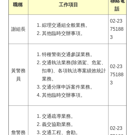
聯絡電
職稱
工作項目
話
02-23
綜理交通組全般業務。
謝組長
75188
其他臨時交辦事項。
3
特種警衛交通參謀業務。
交通執法業務(除酒駕、危駕、
02-23
黃警務
扣車)、各項執法專案績效統計
75188
員
業務。
3
交通分隊申訴案件業務。
其他臨時交辦事項。
交通疏導業務。
義交協勤業務。
02-23
詹警務
交通工程、會勘。