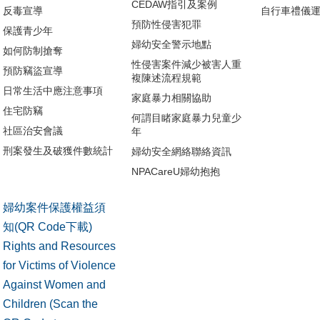
CEDAW指引及案例
反毒宣導
自行車禮儀
預防性侵害犯罪
保護青少年
婦幼安全警示地點
如何防制搶奪
性侵害案件減少被害人重
預防竊盜宣導
複陳述流程規範
日常生活中應注意事項
家庭暴力相關協助
住宅防竊
何謂目睹家庭暴力兒童少
社區治安會議
年
刑案發生及破獲件數統計
婦幼安全網絡聯絡資訊
NPACareU婦幼抱抱
婦幼案件保護權益須
知(QR Code下載)
Rights and Resources
for Victims of Violence
Against Women and
Children (Scan the