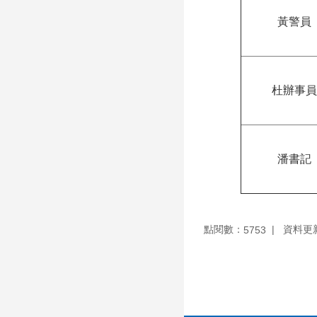
黃警員
杜辦事員
潘書記
點閱數：
資料更新：
5753