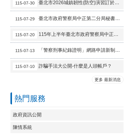
臺北市2026城鎮韌性(防空)演習訂於8月13日(四)14時30分至15時實施，全市人、車及各場所均須配合管制與避難演練，以免受罰。
115-07-30
臺北市政府警察局中正第二分局秘書室約僱人員甄選結果
115-07-29
115年上半年臺北市政府警察局中正第二分局發布刑案新聞違反偵查不公開規定檢討報告
115-07-20
「警察刑事紀錄證明」網路申請新制7月21日上路 統一採MyData驗證及線上繳費
115-07-13
詐騙手法大公開-什麼是人頭帳戶？
115-07-10
更多 最新消息
熱門服務
政府資訊公開
陳情系統