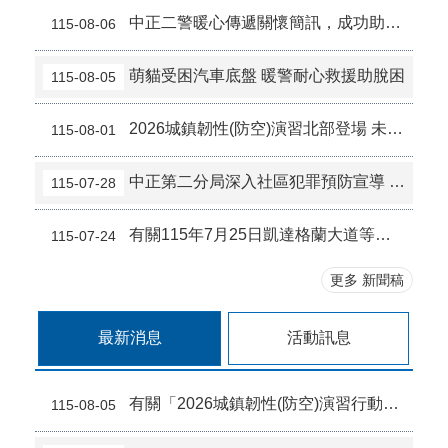
中正二警暖心傳遞關懷簡訊，成功助失聯女大生平安返家
115-08-06
萌貓受困汽車底盤 暖警耐心救援助脫困
115-08-05
2026城鎮韌性(防空)演習北部登場 未配合管制最高罰15萬
115-08-01
中正第二分局深入社區犯罪預防宣導 深化社區識詐觀念
115-07-28
有關115年7月25日凱達格蘭大道等路段舉辦「挺食安上凱道」活動實施交通管制、疏導措施說明
115-07-24
更多 新聞稿
最新消息
活動訊息
有關「2026城鎮韌性(防空)演習行動網路降速演練」，民眾使用110視訊報案App因應措施。
115-08-05