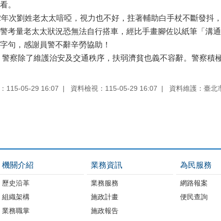
看。
2年次劉姓老太太喑啞，視力也不好，拄著輔助白手杖不斷發抖
警考量老太太狀況恐無法自行搭車，經比手畫腳佐以紙筆「溝通
字句，感謝員警不辭辛勞協助！
：警察除了維護治安及交通秩序，扶弱濟貧也義不容辭。警察積
15-05-29 16:07
資料檢視：115-05-29 16:07
資料維護：臺北
機關介紹
業務資訊
為民服務
歷史沿革
業務服務
網路報案
組織架構
施政計畫
便民查詢
業務職掌
施政報告