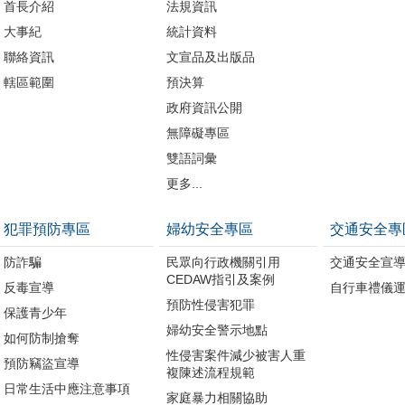
首長介紹
法規資訊
大事紀
統計資料
聯絡資訊
文宣品及出版品
轄區範圍
預決算
政府資訊公開
無障礙專區
雙語詞彙
更多...
犯罪預防專區
婦幼安全專區
交通安全專
防詐騙
民眾向行政機關引用
交通安全宣
CEDAW指引及案例
反毒宣導
自行車禮儀
預防性侵害犯罪
保護青少年
婦幼安全警示地點
如何防制搶奪
性侵害案件減少被害人重
預防竊盜宣導
複陳述流程規範
日常生活中應注意事項
家庭暴力相關協助