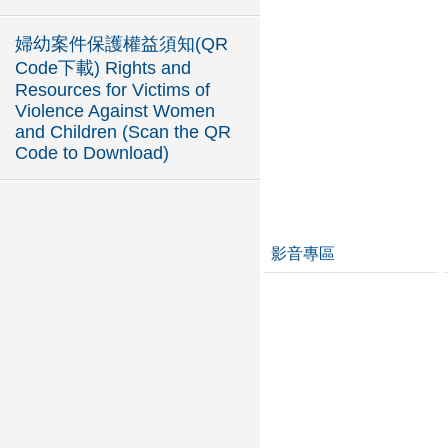
婦幼案件保護權益須知(QR
Code下載) Rights and
Resources for Victims of
Violence Against Women
and Children (Scan the QR
Code to Download)
影音專區