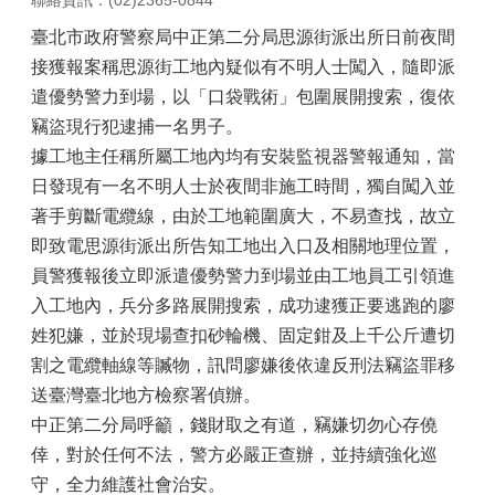
聯絡資訊：(02)2365-0844
臺北市政府警察局中正第二分局思源街派出所日前夜間
接獲報案稱思源街工地內疑似有不明人士闖入，隨即派
遣優勢警力到場，以「口袋戰術」包圍展開搜索，復依
竊盜現行犯逮捕一名男子。
據工地主任稱所屬工地內均有安裝監視器警報通知，當
日發現有一名不明人士於夜間非施工時間，獨自闖入並
著手剪斷電纜線，由於工地範圍廣大，不易查找，故立
即致電思源街派出所告知工地出入口及相關地理位置，
員警獲報後立即派遣優勢警力到場並由工地員工引領進
入工地內，兵分多路展開搜索，成功逮獲正要逃跑的廖
姓犯嫌，並於現場查扣砂輪機、固定鉗及上千公斤遭切
割之電纜軸線等贓物，訊問廖嫌後依違反刑法竊盜罪移
送臺灣臺北地方檢察署偵辦。
中正第二分局呼籲，錢財取之有道，竊嫌切勿心存僥
倖，對於任何不法，警方必嚴正查辦，並持續強化巡
守，全力維護社會治安。