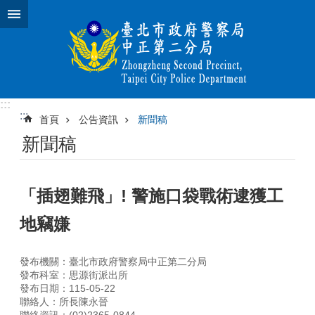
跳到主要內容區塊
:::
:::
首頁
公告資訊
新聞稿
新聞稿
「插翅難飛」! 警施口袋戰術逮獲工
地竊嫌
發布機關：臺北市政府警察局中正第二分局
發布科室：思源街派出所
發布日期：115-05-22
聯絡人：所長陳永晉